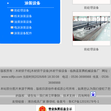
涂装设备
前处理设备
前处理设备
粉末涂装设备
油漆涂装设备
电泳涂装设备
涂装设备配件
前处理设备
版权所有：
木材烘干机
|
木材烘干设备
|
木材干燥设备
- 临朐县富腾机械设备厂 网址：
www.sdftjx.com 当前时间2026/8/8 18:30:08 电话：0536-3698988 传真：0536-
3698988
本站部分图片来源于网络，版权归原创作者或原公司所有，如果您认为我们侵犯了您
的版权，请告知！我们将立即删除。技术支持：
四海网络
友情链接：
潍坊模具厂家
酥饼机
备案号：鲁ICP备12019178号-1