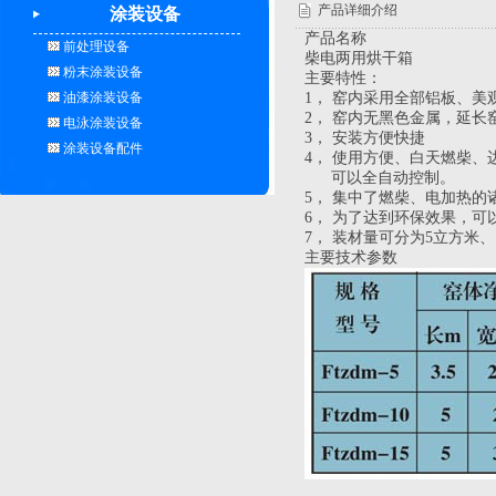
产品详细介绍
涂装设备
产品名称
前处理设备
柴电两用烘干箱
粉末涂装设备
主要特性：
油漆涂装设备
1，
窑内采用全部铝板、美
2，
窑内无黑色金属，延长
电泳涂装设备
3，
安装方便快捷
涂装设备配件
4，
使用方便、白天燃柴、
可以全自动控制。
5，
集中了燃柴、电加热的
6，
为了达到环保效果，可
7，
装材量可分为
5
立方米、
主要技术参数